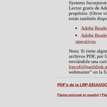
Systems Incorporate
Lector gratis de Ad
propósito. (Otros v
están también dispon
Adobe Reade
Adobe Reader
operativos
Nota: Si tiene algu
archivos PDF, por 
enviándole una cart
lrpcofi@earthlink.n
webmaster” en la lí
PDF’s de la LRP-EEUU/OCC
Página principal en español
|
Pág