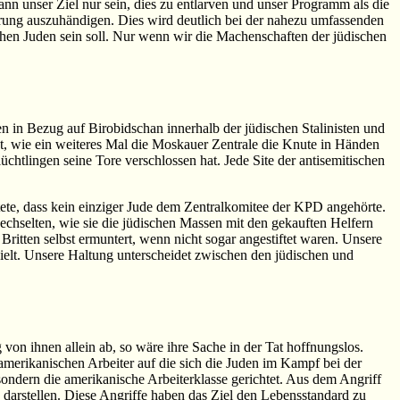
ann unser Ziel nur sein, dies zu entlarven und unser Programm als die
rung auszuhändigen. Dies wird deutlich bei der nahezu umfassenden
hen Juden sein soll. Nur wenn wir die Machenschaften der jüdischen
 in Bezug auf Birobidschan innerhalb der jüdischen Stalinisten und
at, wie ein weiteres Mal die Moskauer Zentrale die Knute in Händen
üchtlingen seine Tore verschlossen hat. Jede Site der antisemitischen
tete, dass kein einziger Jude dem Zentralkomitee der KPD angehörte.
wechselten, wie sie die jüdischen Massen mit den gekauften Helfern
Britten selbst ermuntert, wenn nicht sogar angestiftet waren. Unsere
pielt. Unsere Haltung unterscheidet zwischen den jüdischen und
von ihnen allein ab, so wäre ihre Sache in der Tat hoffnungslos.
amerikanischen Arbeiter auf die sich die Juden im Kampf bei der
ondern die amerikanische Arbeiterklasse gerichtet. Aus dem Angriff
se darstellen. Diese Angriffe haben das Ziel den Lebensstandard zu