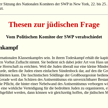
der Sitzung des Nationalen Komitees der SWP in New York, 22. bis 25.
zt.
Thesen zur jüdischen Frage
Vom Politischen Komitee der SWP verabschiedet
enkampf
nationalen Klassenkampfes sein. In ihrem Todeskampf erhält die kapital
en Vorhut Zuflucht nimmt. Sie bedient sich dabei jeder Art von Hass un
lle Herrschaft zu errichten. Weil die Juden überall nur eine kleine Mind
de, stellen die Juden einen einfachen Sündenbock dar, auf den die Gr
bleiten kann. Die faschistischen Söldlinge der Großbourgeoisie bedien
de weil das Schüren des Antisemitismus ein unverzichtbarer Bestandt
 die Pflicht, die hinter einer Nebelwand des Antisemitismus verborgen w
, eine wirkliche Verteidigung für die bedrohten Juden zu organisieren, 
chgeführt werden, dann können wir gleichzeitig hoffen, die jüdischen 