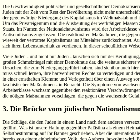
Die Geschwindigkeit politischer und gesellschaftlicher Demokratisie
Juden mit der Zeit vom Rest der Bevölkerung nicht mehr unterscheidb
der gegenwärtige Niedergang des Kapitalismus im Weltmaßstab und i
Um das Privateigentum und die Ausbeutung der werktätigen Massen zu 
Staats. Im Namen des Nationalchauvinismus wird der Arbeiterklasse
Antisemitismus zugelassen. Die reaktionären Maßnahmen, die gegen di
wieweit der verrottete Kapitalismus ins Mittelalter zurückschreitet. 
sich ihren Lebensunterhalt zu verdienen. In dieser scheußlichen Weis
Viele Juden - und nicht nur Juden - täuschen sich mit der Beruhigung,
großen Schmelztiegel mit einer Demokratie dar, die weitaus sicherer 
Ursachen, die zum Niedergang geführt haben, sind sichtbar auch hier a
muss schnell lernen, ihre hartverdienten Rechte zu verteidigen und de
in einer ernsthaften Klemme und Verlegenheit über einen Ausweg sorg
faschistischer Maßnahmen - in Betracht. Die Symptome von wachsend
Arbeiterklasse wachsam gegenüber den reaktionären Verschwörungen d
die nötigen Maßnahmen vorschlagen, die gegen die wachsende Gefah
3. Die Brücke vom jüdischen Nationalism
Die Schläge, die den Juden in einem Land nach dem anderen versetzt
geführt. Was ist unsere Haltung gegenüber Palästina als einem Heimatl
Selbstbestimmung auf ihr Banner geschrieben. Aber die internationale Z
bereits von einem einheimischen Volk, den Arabern, bewohnt wird. Palä