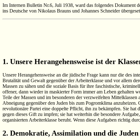
Im Internen Bulletin Nr.6, Juli 1938, ward das folgendes Dokument 
ins Deutsche von Nikolaus Brauns und Johannes Schneider übergeset
1. Unsere Herangehensweise ist der Klass
Unsere Herangehensweise an die jüdische Frage kann nur die des inter
Brutalität und Gewalt gegenüber der Arbeiterklasse und vor allem der
Massen zu sähen und die soziale Basis für ihre faschistische, krimine
offener, dann wieder in maskierter Form immer am Leben gehalten wur
Teile der Massen und im besonderen der verzweifelten Mittelklassen a
Abneigung gegenüber den Juden bis zum Pogromklima anzuheizen. Gera
revolutionäre Partei eine doppelte Pflicht, ihn zu bekämpfen. Sie hat
gegen dieses Gift zu impfen; sie hat weiterhin die besondere Aufgabe
organisierten Arbeiterklasse beruht. Wenn diese Aufgaben richtig dur
2. Demokratie, Assimilation und die Juden