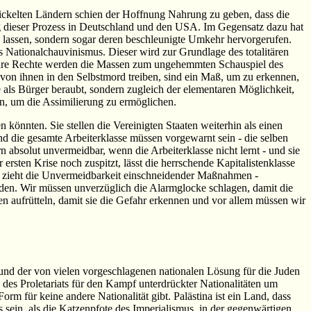
twickelten Ländern schien der Hoffnung Nahrung zu geben, dass die
ng dieser Prozess in Deutschland und den USA. Im Gegensatz dazu hat
lassen, sondern sogar deren beschleunigte Umkehr hervorgerufen.
s Nationalchauvinismus. Dieser wird zur Grundlage des totalitären
 ihre Rechte werden die Massen zum ungehemmten Schauspiel des
von ihnen in den Selbstmord treiben, sind ein Maß, um zu erkennen,
e als Bürger beraubt, sondern zugleich der elementaren Möglichkeit,
en, um die Assimilierung zu ermöglichen.
 könnten. Sie stellen die Vereinigten Staaten weiterhin als einen
nd die gesamte Arbeiterklasse müssen vorgewarnt sein - die selben
n absolut unvermeidbar, wenn die Arbeiterklasse nicht lernt - und sie
rsten Krise noch zuspitzt, lässt die herrschende Kapitalistenklasse
nd zieht die Unvermeidbarkeit einschneidender Maßnahmen -
den. Wir müssen unverzüglich die Alarmglocke schlagen, damit die
 aufrütteln, damit sie die Gefahr erkennen und vor allem müssen wir
nd der von vielen vorgeschlagenen nationalen Lösung für die Juden
g des Proletariats für den Kampf unterdrückter Nationalitäten um
rm für keine andere Nationalität gibt. Palästina ist ein Land, dass
s sein, als die Katzenpfote des Imperialismus, in der gegenwärtigen