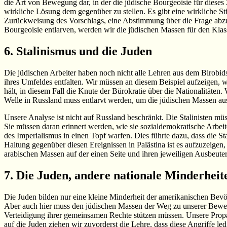
die Art von Bewegung dar, in der die jüdische Bourgeoisie für dieses
wirkliche Lösung dem gegenüber zu stellen. Es gibt eine wirkliche 
Zurückweisung des Vorschlags, eine Abstimmung über die Frage abzuh
Bourgeoisie entlarven, werden wir die jüdischen Massen für den Klas
6. Stalinismus und die Juden
Die jüdischen Arbeiter haben noch nicht alle Lehren aus dem Birobi
ihres Umfeldes entfalten. Wir müssen an diesem Beispiel aufzeigen, 
hält, in diesem Fall die Knute der Bürokratie über die Nationalitäten.
Welle in Russland muss entlarvt werden, um die jüdischen Massen au
Unsere Analyse ist nicht auf Russland beschränkt. Die Stalinisten m
Sie müssen daran erinnert werden, wie sie sozialdemokratische Arbeite
des Imperialismus in einen Topf warfen. Dies führte dazu, dass die St
Haltung gegenüber diesen Ereignissen in Palästina ist es aufzuzeigen
arabischen Massen auf der einen Seite und ihren jeweiligen Ausbeuter
7. Die Juden, andere nationale Minderheit
Die Juden bilden nur eine kleine Minderheit der amerikanischen Bevöl
Aber auch hier muss den jüdischen Massen der Weg zu unserer Bewegung
Verteidigung ihrer gemeinsamen Rechte stützen müssen. Unsere Propag
auf die Juden ziehen wir zuvorderst die Lehre, dass diese Angriffe le