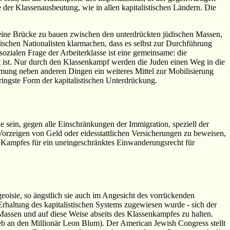
 der Klassenausbeutung, wie in allen kapitalistischen Ländern. Die
 eine Brücke zu bauen zwischen den unterdrückten jüdischen Massen,
dischen Nationalisten klarmachen, dass es selbst zur Durchführung
sozialen Frage der Arbeiterklasse ist eine gemeinsame: die
t ist. Nur durch den Klassenkampf werden die Juden einen Weg in die
mmung neben anderen Dingen ein weiteres Mittel zur Mobilisierung
eringste Form der kapitalistischen Unterdrückung.
e sein, gegen alle Einschränkungen der Immigration, speziell der
rzeigen von Geld oder eidesstattlichen Versicherungen zu beweisen,
s Kampfes für ein uneingeschränktes Einwanderungsrecht für
eoisie, so ängstlich sie auch im Angesicht des vorrückenden
r Erhaltung des kapitalistischen Systems zugewiesen wurde - sich der
Massen und auf diese Weise abseits des Klassenkampfes zu halten.
ieb an den Millionär Leon Blum). Der American Jewish Congress stellt