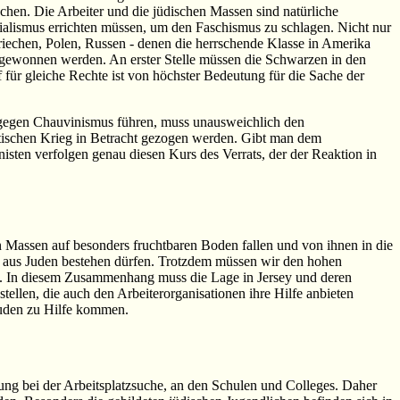
chen. Die Arbeiter und die jüdischen Massen sind natürliche
ialismus errichten müssen, um den Faschismus zu schlagen. Nicht nur
 Griechen, Polen, Russen - denen die herrschende Klasse in Amerika
 gewonnen werden. An erster Stelle müssen die Schwarzen in den
ür gleiche Rechte ist von höchster Bedeutung für die Sache der
en gegen Chauvinismus führen, muss unausweichlich den
istischen Krieg in Betracht gezogen werden. Gibt man dem
sten verfolgen genau diesen Kurs des Verrats, der der Reaktion in
Massen auf besonders fruchtbaren Boden fallen und von ihnen in die
nur aus Juden bestehen dürfen. Trotzdem müssen wir den hohen
en. In diesem Zusammenhang muss die Lage in Jersey und deren
llen, die auch den Arbeiterorganisationen ihre Hilfe anbieten
Juden zu Hilfe kommen.
erung bei der Arbeitsplatzsuche, an den Schulen und Colleges. Daher