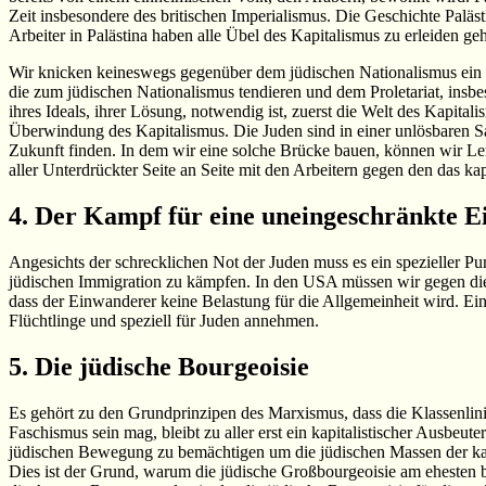
Zeit insbesondere des britischen Imperialismus. Die Geschichte Paläs
Arbeiter in Palästina haben alle Übel des Kapitalismus zu erleiden geh
Wir knicken keineswegs gegenüber dem jüdischen Nationalismus ein u
die zum jüdischen Nationalismus tendieren und dem Proletariat, insbe
ihres Ideals, ihrer Lösung, notwendig ist, zuerst die Welt des Kapita
Überwindung des Kapitalismus. Die Juden sind in einer unlösbaren Sa
Zukunft finden. In dem wir eine solche Brücke bauen, können wir Le
aller Unterdrückter Seite an Seite mit den Arbeitern gegen den das ka
4. Der Kampf für eine uneingeschränkte 
Angesichts der schrecklichen Not der Juden muss es ein spezieller Pu
jüdischen Immigration zu kämpfen. In den USA müssen wir gegen die
dass der Einwanderer keine Belastung für die Allgemeinheit wird. Ei
Flüchtlinge und speziell für Juden annehmen.
5. Die jüdische Bourgeoisie
Es gehört zu den Grundprinzipen des Marxismus, dass die Klassenlini
Faschismus sein mag, bleibt zu aller erst ein kapitalistischer Ausbeut
jüdischen Bewegung zu bemächtigen um die jüdischen Massen der kapi
Dies ist der Grund, warum die jüdische Großbourgeoisie am ehesten b