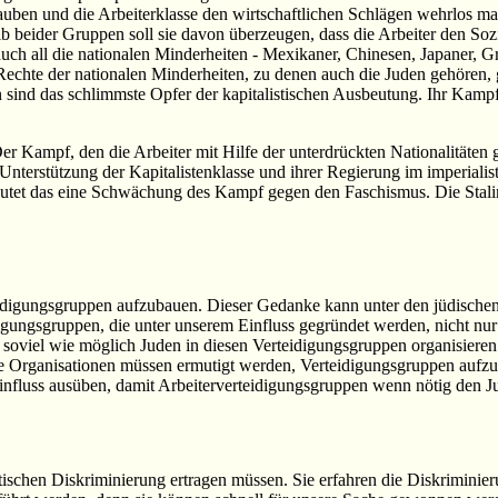
auben und die Arbeiterklasse den wirtschaftlichen Schlägen wehrlos ma
 beider Gruppen soll sie davon überzeugen, dass die Arbeiter den Soz
, auch all die nationalen Minderheiten - Mexikaner, Chinesen, Japaner,
Rechte der nationalen Minderheiten, zu denen auch die Juden gehören,
nd das schlimmste Opfer der kapitalistischen Ausbeutung. Ihr Kampf f
Der Kampf, den die Arbeiter mit Hilfe der unterdrückten Nationalität
Unterstützung der Kapitalistenklasse und ihrer Regierung im imperial
eutet das eine Schwächung des Kampf gegen den Faschismus. Die Stalini
digungsgruppen aufzubauen. Dieser Gedanke kann unter den jüdischen 
eidigungsgruppen, die unter unserem Einfluss gegründet werden, nicht 
 soviel wie möglich Juden in diesen Verteidigungsgruppen organisier
Organisationen müssen ermutigt werden, Verteidigungsgruppen aufzuste
influss ausüben, damit Arbeiterverteidigungsgruppen wenn nötig den 
mitischen Diskriminierung ertragen müssen. Sie erfahren die Diskrimini