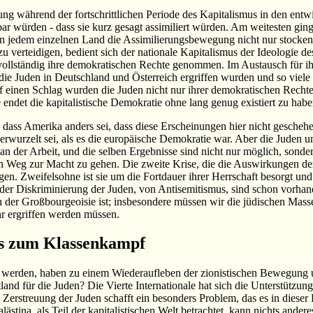
rung während der fortschrittlichen Periode des Kapitalismus in den en
ar würden - dass sie kurz gesagt assimiliert würden. Am weitesten gi
n jedem einzelnen Land die Assimilierungsbewegung nicht nur stocken 
verteidigen, bedient sich der nationale Kapitalismus der Ideologie de
 vollständig ihre demokratischen Rechte genommen. Im Austausch für
e Juden in Deutschland und Österreich ergriffen wurden und so viele 
Auf einen Schlag wurden die Juden nicht nur ihrer demokratischen Recht
e endet die kapitalistische Demokratie ohne lang genug existiert zu hab
 dass Amerika anders sei, dass diese Erscheinungen hier nicht geschehen
verwurzelt sei, als es die europäische Demokratie war. Aber die Juden u
n der Arbeit, und die selben Ergebnisse sind nicht nur möglich, sonder
n Weg zur Macht zu gehen. Die zweite Krise, die die Auswirkungen der e
en. Zweifelsohne ist sie um die Fortdauer ihrer Herrschaft besorgt u
er Diskriminierung der Juden, von Antisemitismus, sind schon vorhan
er Großbourgeoisie ist; insbesondere müssen wir die jüdischen Massen
r ergriffen werden müssen.
us zum Klassenkampf
 werden, haben zu einem Wiederaufleben der zionistischen Bewegung u
and für die Juden? Die Vierte Internationale hat sich die Unterstützun
erstreuung der Juden schafft ein besonders Problem, das es in dieser Fo
stina, als Teil der kapitalistischen Welt betrachtet, kann nichts andere