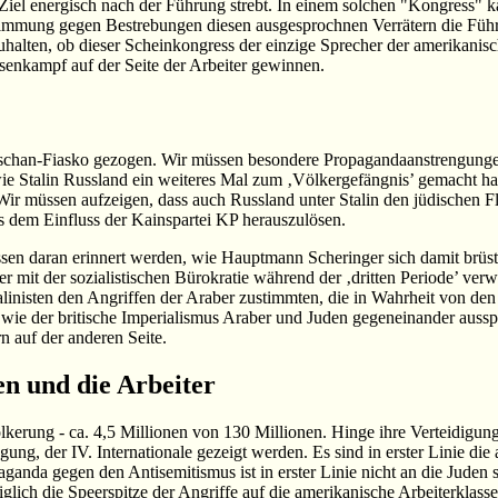
 Ziel energisch nach der Führung strebt. In einem solchen "Kongress" k
Stimmung gegen Bestrebungen diesen ausgesprochnen Verrätern die Füh
alten, ob dieser Scheinkongress der einzige Sprecher der amerikanisc
senkampf auf der Seite der Arbeiter gewinnen.
dschan-Fiasko gezogen. Wir müssen besondere Propagandaanstrengungen
wie Stalin Russland ein weiteres Mal zum ‚Völkergefängnis’ gemacht h
 Wir müssen aufzeigen, dass auch Russland unter Stalin den jüdischen Fl
s dem Einfluss der Kainspartei KP herauszulösen.
üssen daran erinnert werden, wie Hauptmann Scheringer sich damit brüs
r mit der sozialistischen Bürokratie während der ‚dritten Periode’ ver
alinisten den Angriffen der Araber zustimmten, die in Wahrheit von den 
, wie der britische Imperialismus Araber und Juden gegeneinander auss
n auf der anderen Seite.
en und die Arbeiter
kerung - ca. 4,5 Millionen von 130 Millionen. Hinge ihre Verteidigung 
, der IV. Internationale gezeigt werden. Es sind in erster Linie die 
anda gegen den Antisemitismus ist in erster Linie nicht an die Juden s
diglich die Speerspitze der Angriffe auf die amerikanische Arbeiterklas