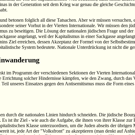
tinas in der Generation seit dem Krieg war genau die gleiche Geschichte
abt.
nd betonen folglich all diese Tatsachen. Aber wir müssen versuchen,
sondere seiner Vorhut in der Vierten Internationale. Wir müssen den jü
lismus zu beseitigen. Die Lösung der nationalen jüdischen Frage und der 
ckgasse angelangt, weil der Kapitalismus in einer Sackgasse angelang
nins Ziel erreichen, dessen Akzeptanz der Formel von der Selbstbesti
pitalistische System bedeutete. Nationale Unterdrückung ist nicht die g
Einwanderung
nkt im Programm der verschiedenen Sektionen der Vierten International
 Errichtung solcher Hindernisse kämpfen, wie den Zwang, durch das Vo
n Teil unseres Einsatzes gegen den Antisemitismus muss die Form eine
en durch die nationalen Linien hindurch schneiden. Die jüdische Bourg
er. Es ist ihr Ziel - wie auch die Aufgabe, die ihnen von ihrer Klasse zu
talistischen Klasse unterzuordnen, um die Juden abseits der übrigen 
ereit ist, jede Art der "Volksfront" zu akzeptieren (man denkt auf Anh