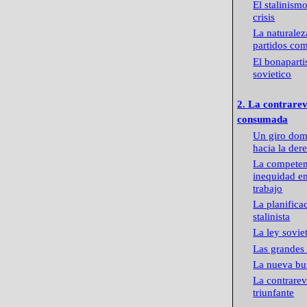
El stalinism
crisis
La naturalez
partidos com
El bonapart
sovietico
2. La contrare
consumada
Un giro dom
hacia la der
La competen
inequidad en
trabajo
La planifica
stalinista
La ley sovie
Las grandes
La nueva bu
La contrare
triunfante