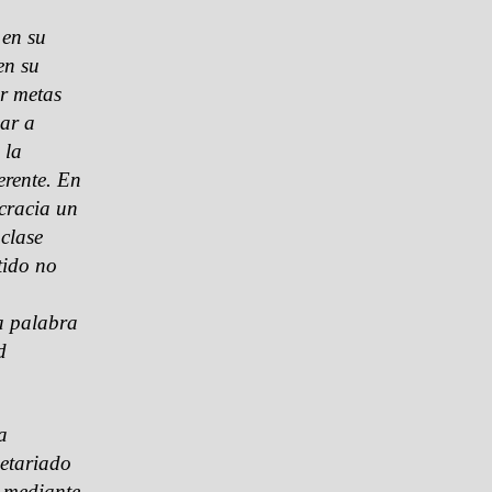
 en su
en su
ar metas
lar a
 la
erente. En
cracia un
clase
tido no
la palabra
d
a
letariado
r mediante