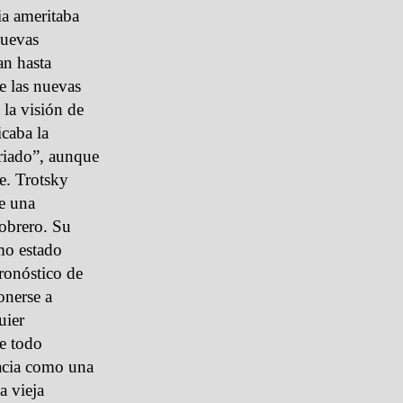
ia ameritaba
nuevas
an hasta
de las nuevas
 la visión de
icaba la
ariado”, aunque
e. Trotsky
e una
 obrero. Su
smo estado
pronóstico de
onerse a
uier
re todo
racia como una
a vieja