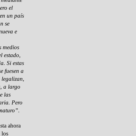
ero el
 en un país
n se
nueva e
os medios
l estado,
a. Si estas
e fuesen a
 legalizan,
, a largo
e las
aria. Pero
ematuro”.
sta ahora
 los