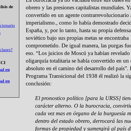
obrero y las presiones capitalistas mundiales. Y
lisis de
convertido en un agente contrarrevolucionario 
o
imperialismo., como lo había demostrado deci
cionario
España, y, por lo tanto, hasta su propia defensa
a
soviético bajo sus propias metas se encontraba
comprometido. De igual manera, las purgas fu
clases?
eso. “Los juicios de Moscú ya habían revelado
oligarquía totalitaria se había convertido en un
CCI
absoluto en el camino del desarrollo del país”. 
al en
Programa Transicional del 1938 él realizó la si
al en
conclusión:
El pronostico político [para la URSS] tien
carácter alterno. O la burocracia, convirt
cada vez mas en órgano de la burguesía 
dentro del estado obrero, derrocará las nu
formas de propiedad y sumergirá al país 