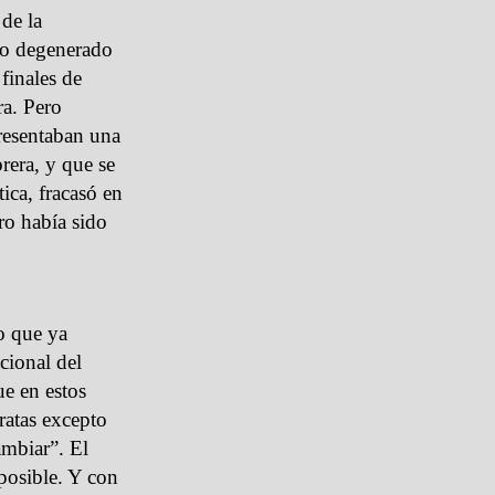
 de la
ero degenerado
finales de
ra. Pero
resentaban una
brera, y que se
ica, fracasó en
ro había sido
o que ya
cional del
e en estos
ratas excepto
ambiar”. El
posible. Y con