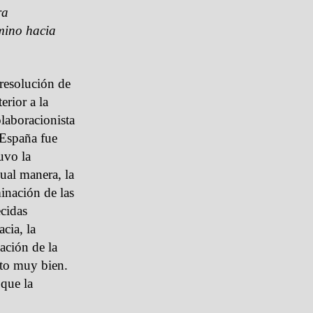
ra
mino hacia
 resolución de
erior a la
olaboracionista
 España fue
uvo la
gual manera, la
minación de las
ecidas
cia, la
ación de la
sto muy bien.
 que la