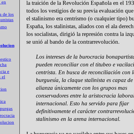
o en
la traición de la Revolución Española en el 1
todos los vestigios de su previa evaluación que
a de los
el stalinismo era centrismo (o cualquier tipo) b
unistas
España, los stalinistas, aliados con el ala derec
ismo
los socialistas, dirigió la represión contra la iz
se unió al bando de la contrarrevolución.
volucion
Los intereses de la burocracia bonapartist
estico
pueden reconciliar con el titubeo e vacilac
echa
cia e
centrista. En busca de reconciliación con 
 el
burguesía, la claque stalinista es capaz de
alianza únicamente con los grupos mas
cion
conservadores entre la aristocracia labora
tica
internacional. Esto ha servido para fijar
 purgas
definitivamente el carácter contrarrevoluci
rocracia
stalinismo en la arena internacional.
volucion
La burocracia ya no vacilaba entre sus bases en