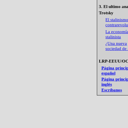
3. El ultimo ana
Trotsky
El stalinism
contrarevolu
La economí
stalinista
¿Una nueva
sociedad de 
LRP-EEUU/O
Página princip
español
Página princip
inglés
Escríbanos