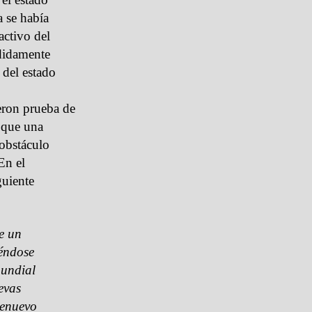
a se había
activo del
didamente
 del estado
eron prueba de
 que una
 obstáculo
En el
guiente
e un
iéndose
mundial
evas
denuevo