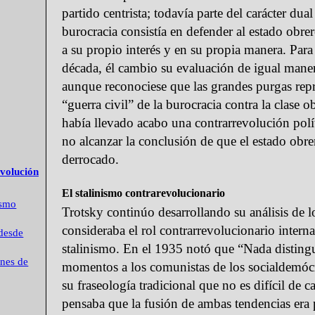
partido centrista; todavía parte del carácter dual
burocracia consistía en defender al estado obr
a su propio interés y en su propia manera. Para 
década, él cambio su evaluación de igual mane
aunque reconociese que las grandes purgas rep
“guerra civil” de la burocracia contra la clase o
había llevado acabo una contrarrevolución polít
no alcanzar la conclusión de que el estado obre
derrocado.
evolución
El stalinismo contrarevolucionario
ismo
Trotsky continúo desarrollando su análisis de l
consideraba el rol contrarrevolucionario interna
desde
stalinismo. En el 1935 notó que “Nada distingu
ones de
momentos a los comunistas de los socialdemóc
su fraseología tradicional que no es difícil de c
pensaba que la fusión de ambas tendencias era 