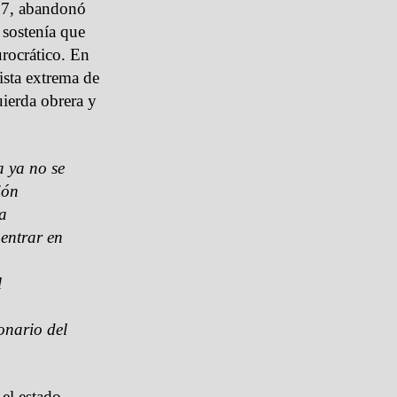
937, abandonó
 sostenía que
urocrático. En
hista extrema de
quierda obrera y
a ya no se
ión
la
 entrar en
l
onario del
 el estado