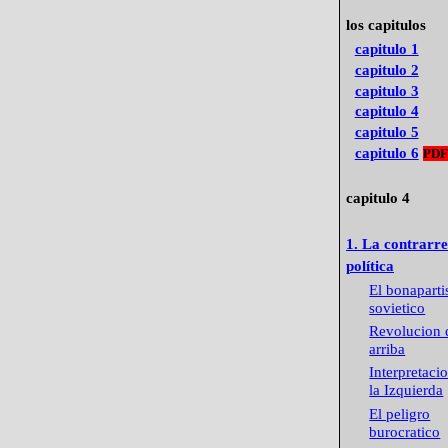
los capitulos
capitulo 1
capitulo 2
capitulo 3
capitulo 4
capitulo 5
capitulo 6
PDF
capitulo 4
1. La contrarr
política
El bonapart
sovietico
Revolucion 
arriba
Interpretaci
la Izquierda
El peligro
burocratico